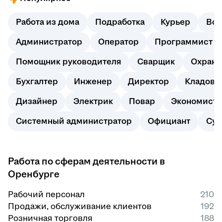
Работа из дома
Подработка
Курьер
Вод
Администратор
Оператор
Программист
Помощник руководителя
Сварщик
Охранн
Бухгалтер
Инженер
Директор
Кладовщ
Дизайнер
Электрик
Повар
Экономист
Системный администратор
Официант
Суп
Работа по сферам деятельности в
Оренбурге
Рабочий персонал
210
Продажи, обслуживание клиентов
192
Розничная торговля
188