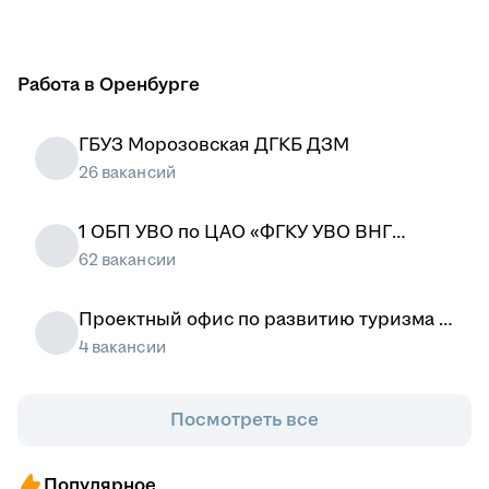
Работа в Оренбурге
ГБУЗ Морозовская ДГКБ ДЗМ
26 вакансий
1 ОБП УВО по ЦАО «ФГКУ УВО ВНГ
России по городу Москве»
62 вакансии
Проектный офис по развитию туризма и
гостеприимства Москвы
4 вакансии
Посмотреть все
Популярное